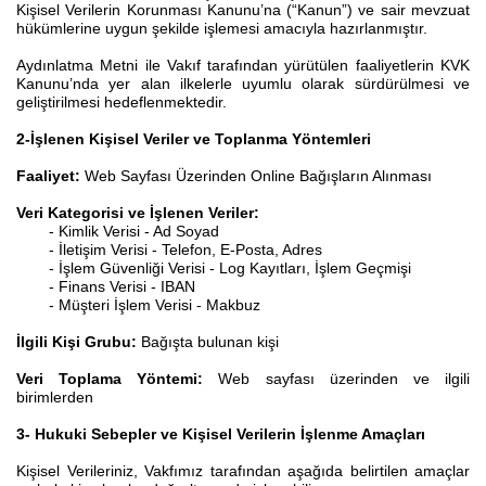
Kişisel Verilerin Korunması Kanunu’na (“Kanun”) ve sair mevzuat
hükümlerine uygun şekilde işlemesi amacıyla hazırlanmıştır.
Aydınlatma Metni ile Vakıf tarafından yürütülen faaliyetlerin KVK
Kanunu’nda yer alan ilkelerle uyumlu olarak sürdürülmesi ve
geliştirilmesi hedeflenmektedir.
2-İşlenen Kişisel Veriler ve Toplanma Yöntemleri
Faaliyet:
Web Sayfası Üzerinden Online Bağışların Alınması
Veri Kategorisi ve İşlenen Veriler:
- Kimlik Verisi - Ad Soyad
- İletişim Verisi - Telefon, E-Posta, Adres
- İşlem Güvenliği Verisi - Log Kayıtları, İşlem Geçmişi
- Finans Verisi - IBAN
- Müşteri İşlem Verisi - Makbuz
İlgili Kişi Grubu:
Bağışta bulunan kişi
Veri Toplama Yöntemi:
Web sayfası üzerinden ve ilgili
birimlerden
3- Hukuki Sebepler ve Kişisel Verilerin İşlenme Amaçları
Kişisel Verileriniz, Vakfımız tarafından aşağıda belirtilen amaçlar