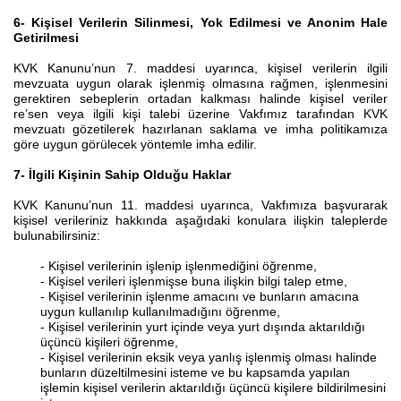
6- Kişisel Verilerin Silinmesi, Yok Edilmesi ve Anonim Hale
Getirilmesi
KVK Kanunu’nun 7. maddesi uyarınca, kişisel verilerin ilgili
mevzuata uygun olarak işlenmiş olmasına rağmen, işlenmesini
gerektiren sebeplerin ortadan kalkması halinde kişisel veriler
re’sen veya ilgili kişi talebi üzerine Vakfımız tarafından KVK
mevzuatı gözetilerek hazırlanan saklama ve imha politikamıza
göre uygun görülecek yöntemle imha edilir.
7- İlgili Kişinin Sahip Olduğu Haklar
KVK Kanunu’nun 11. maddesi uyarınca, Vakfımıza başvurarak
kişisel verileriniz hakkında aşağıdaki konulara ilişkin taleplerde
bulunabilirsiniz:
- Kişisel verilerinin işlenip işlenmediğini öğrenme,
- Kişisel verileri işlenmişse buna ilişkin bilgi talep etme,
- Kişisel verilerinin işlenme amacını ve bunların amacına
uygun kullanılıp kullanılmadığını öğrenme,
- Kişisel verilerinin yurt içinde veya yurt dışında aktarıldığı
üçüncü kişileri öğrenme,
- Kişisel verilerinin eksik veya yanlış işlenmiş olması halinde
bunların düzeltilmesini isteme ve bu kapsamda yapılan
işlemin kişisel verilerin aktarıldığı üçüncü kişilere bildirilmesini