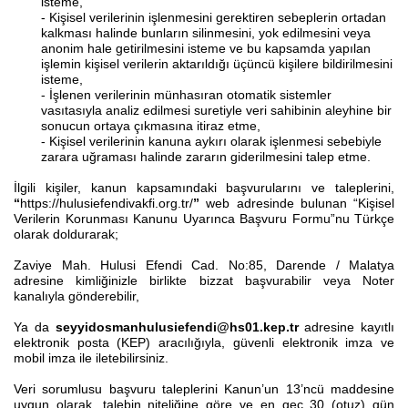
isteme,
- Kişisel verilerinin işlenmesini gerektiren sebeplerin ortadan
kalkması halinde bunların silinmesini, yok edilmesini veya
anonim hale getirilmesini isteme ve bu kapsamda yapılan
işlemin kişisel verilerin aktarıldığı üçüncü kişilere bildirilmesini
isteme,
- İşlenen verilerinin münhasıran otomatik sistemler
vasıtasıyla analiz edilmesi suretiyle veri sahibinin aleyhine bir
sonucun ortaya çıkmasına itiraz etme,
- Kişisel verilerinin kanuna aykırı olarak işlenmesi sebebiyle
zarara uğraması halinde zararın giderilmesini talep etme.
İlgili kişiler, kanun kapsamındaki başvurularını ve taleplerini,
“
https://hulusiefendivakfi.org.tr/
”
web adresinde bulunan “Kişisel
Verilerin Korunması Kanunu Uyarınca Başvuru Formu”nu Türkçe
olarak doldurarak;
Zaviye Mah. Hulusi Efendi Cad. No:85, Darende / Malatya
adresine kimliğinizle birlikte bizzat başvurabilir veya Noter
kanalıyla gönderebilir,
Ya da
seyyidosmanhulusiefendi@hs01.kep.tr
adresine kayıtlı
elektronik posta (KEP) aracılığıyla, güvenli elektronik imza ve
mobil imza ile iletebilirsiniz.
Veri sorumlusu başvuru taleplerini Kanun’un 13’ncü maddesine
uygun olarak, talebin niteliğine göre ve en geç 30 (otuz) gün